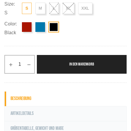
Size:
S
M
L
XL
XXL
S
Color:
Black
IN DEN WARENKORB
Beschreibung
Artikeldetails
Größentabelle, Gewicht und Maße