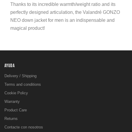
Thanks to its incredible warmth/weight ratio and its
perfectly designed articulation, the Valandré GONZO
NEO down jacket for men is an indispensable and
magical product!
AYUDA
Delivery / Shipping
Terms and conditions
Cookie Policy
Warranty
Product Care
Returns
Contacte con nosotros