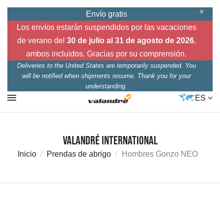
Envío gratis
Los envíos estarán suspendidos por las vacaciones
de verano del
30 de julio al 31 de agosto de 2026
,
ambos incluidos. Gracias por su comprensión.
Deliveries to the United States are temporarily suspended. You
will be notified when shipments resume. Thank you for your
understanding.
ES
Valandré International
Inicio
Prendas de abrigo
Hombres Gonzo NEO