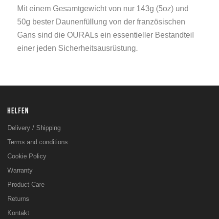
Mit einem Gesamtgewicht von nur 143g (5oz) und
50g bester Daunenfüllung von der französischen
Gans sind die OURALs ein essentieller Bestandteil
einer jeden Sicherheitsausrüstung.
HELFEN
Delivery / Shipping
Terms and conditions
Cookie Policy
Warranty
Product Care
Returns
Kontakt