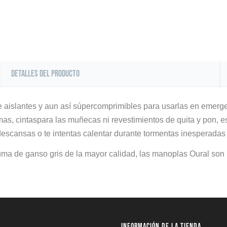
Detalles del producto
islantes y aun así súpercomprimibles para usarlas en emergen
almas, cintaspara las muñecas ni revestimientos de quita y pon,
 descansas o te intentas calentar durante tormentas inesperadas
uma de ganso gris de la mayor calidad, las manoplas Oural son 
INFORMACIÓN DE LA TIENDA