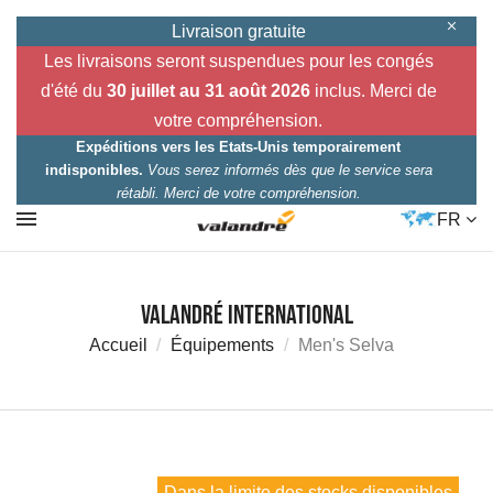
Livraison gratuite
Les livraisons seront suspendues pour les congés
d'été du
30 juillet au 31 août 2026
inclus. Merci de
votre compréhension.
Expéditions vers les Etats-Unis temporairement
indisponibles.
Vous serez informés dès que le service sera
rétabli. Merci de votre compréhension.
FR
Valandré International
Accueil
Équipements
Men's Selva
Dans la limite des stocks disponibles