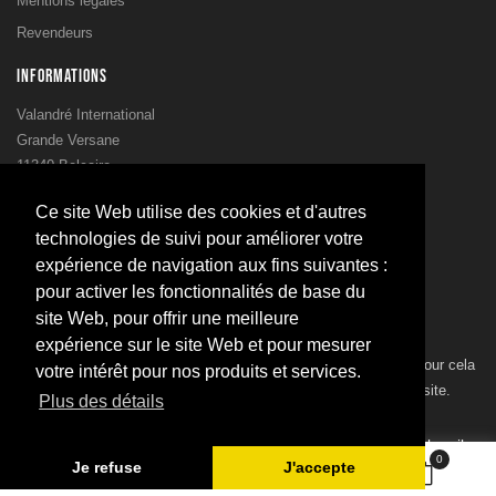
Mentions légales
Revendeurs
INFORMATIONS
Valandré International
Grande Versane
11340 Belcaire
France
Ce site Web utilise des cookies et d'autres
00 33 4 68 20 37 15
technologies de suivi pour améliorer votre
00 33 4 68 20 37 63
expérience de navigation aux fins suivantes :
postbox@valandre.com
pour activer les fonctionnalités de base du
site Web, pour offrir une meilleure
NEWSLETTER
expérience sur le site Web et pour mesurer
Vous pouvez vous désinscrire à tout moment. Vous trouverez pour cela
votre intérêt pour nos produits et services.
nos informations de contact dans les conditions d'utilisation du site.
Plus des détails
Subscribe
0
Je refuse
J'accepte