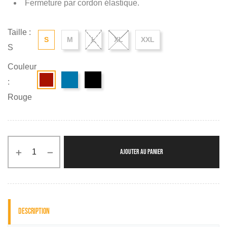
Fermeture par cordon élastique.
Taille :
S
M
L
XL
XXL
S
Couleur
:
Rouge
AJOUTER AU PANIER
Description