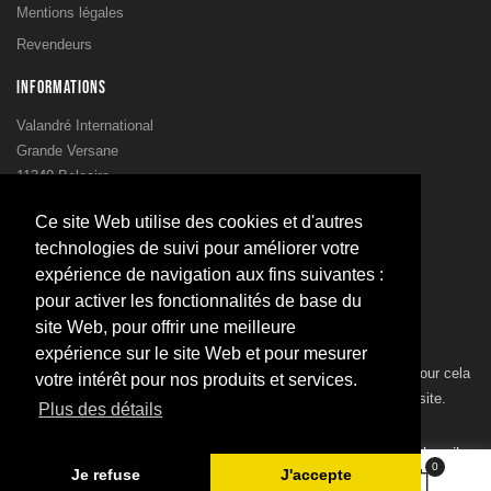
Mentions légales
Revendeurs
INFORMATIONS
Valandré International
Grande Versane
11340 Belcaire
France
Ce site Web utilise des cookies et d'autres
00 33 4 68 20 37 15
technologies de suivi pour améliorer votre
00 33 4 68 20 37 63
expérience de navigation aux fins suivantes :
postbox@valandre.com
pour activer les fonctionnalités de base du
site Web, pour offrir une meilleure
NEWSLETTER
expérience sur le site Web et pour mesurer
Vous pouvez vous désinscrire à tout moment. Vous trouverez pour cela
votre intérêt pour nos produits et services.
nos informations de contact dans les conditions d'utilisation du site.
Plus des détails
Subscribe
0
Je refuse
J'accepte