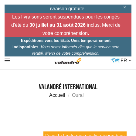
Livraison gratuite
Les livraisons seront suspendues pour les congés
d'été du
30 juillet au 31 août 2026
inclus. Merci de
votre compréhension.
Expéditions vers les Etats-Unis temporairement
indisponibles.
Vous serez informés dès que le service sera
rétabli. Merci de votre compréhension.
FR
Valandré International
Accueil
Oural
Dans la limite des stocks disponibles