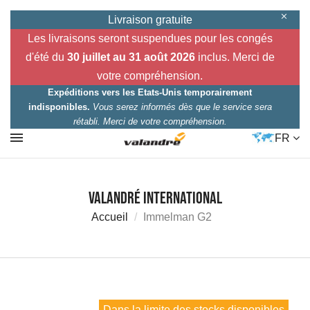
Livraison gratuite
Les livraisons seront suspendues pour les congés
d'été du
30 juillet au 31 août 2026
inclus. Merci de
votre compréhension.
Expéditions vers les Etats-Unis temporairement
indisponibles.
Vous serez informés dès que le service sera
rétabli. Merci de votre compréhension.
FR
Valandré International
Accueil
Immelman G2
Dans la limite des stocks disponibles