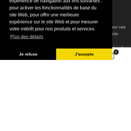
expérience de navigation aux fins suivantes :
postbox@valandre.com
pour activer les fonctionnalités de base du
site Web, pour offrir une meilleure
NEWSLETTER
expérience sur le site Web et pour mesurer
Vous pouvez vous désinscrire à tout moment. Vous trouverez pour cela
votre intérêt pour nos produits et services.
nos informations de contact dans les conditions d'utilisation du site.
Plus des détails
Subscribe
0
Je refuse
J'accepte
J'accepte les conditions générales et la politique de
confidentialité
© 2026 - SARL Valandre