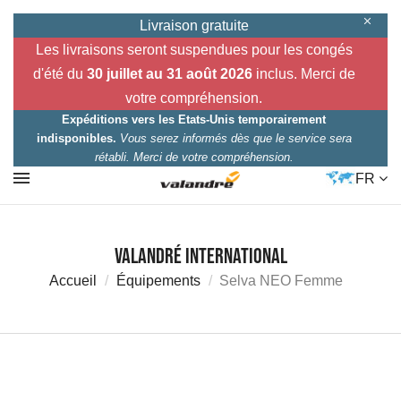
Livraison gratuite
Les livraisons seront suspendues pour les congés
d'été du
30 juillet au 31 août 2026
inclus. Merci de
votre compréhension.
Expéditions vers les Etats-Unis temporairement
indisponibles.
Vous serez informés dès que le service sera
rétabli. Merci de votre compréhension.
FR
Valandré International
Accueil
Équipements
Selva NEO Femme